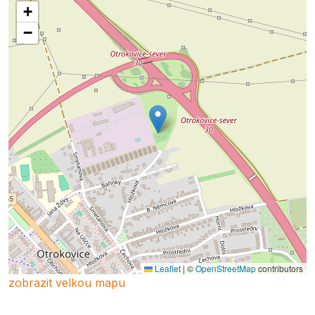
+
−
Leaflet
|
©
OpenStreetMap
contributors
zobrazit velkou mapu