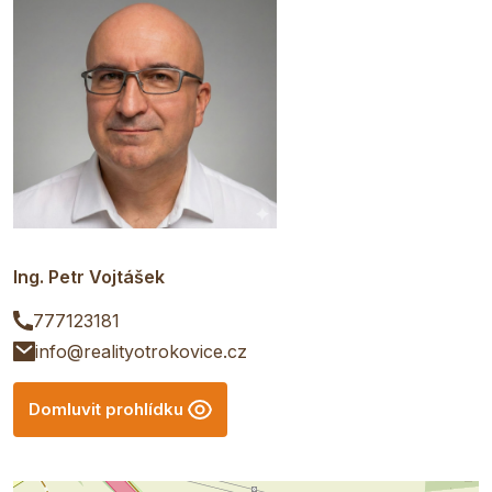
Ing. Petr Vojtášek
777123181
info@realityotrokovice.cz
Domluvit prohlídku